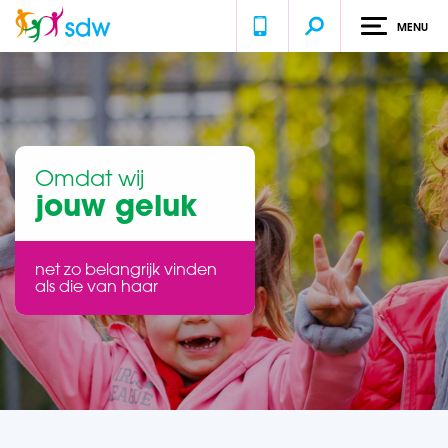
MENU
Omdat wij
Omdat wij
jouw
jouw geluk
ontwikkeling
net zo belangrijk vinden
net zo belangrijk vinden
als die van haar
als die van haar