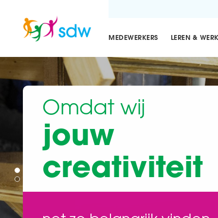
MEDEWERKERS
LEREN & WER
Omdat wij
Omdat wij
jouw
jouw
creativiteit
balans