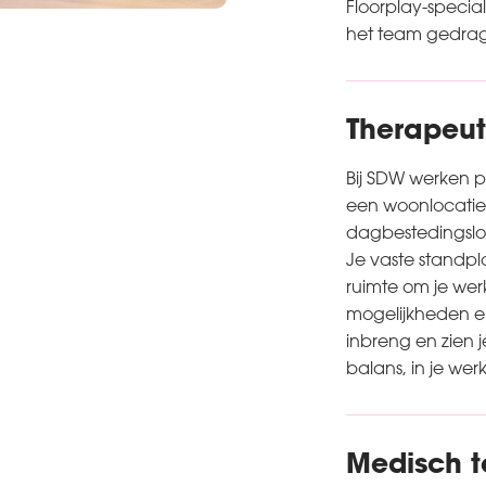
Floorplay-specia
het team gedrag
Therapeu
Bij SDW werken 
een woonlocatie,
dagbestedingsloc
Je vaste standpla
ruimte om je werk 
mogelijkheden en
inbreng en zien
balans, in je wer
Medisch 