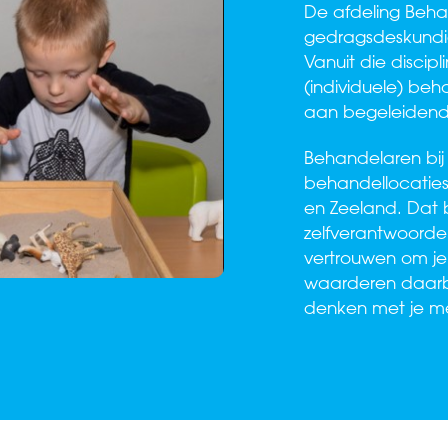
De afdeling Behan
gedragsdeskundi
Vanuit die discip
(individuele) be
aan begeleidend
Behandelaren bij
behandellocaties
en Zeeland. Dat 
zelfverantwoordel
vertrouwen om je
waarderen daarbi
denken met je me