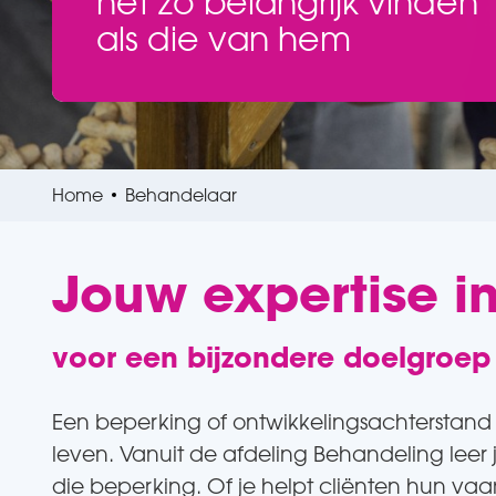
net zo belangrijk vinden
net zo belangrijk vinden
als die van hem
als die van hem
Home
Behandelaar
Jouw expertise in
voor een bijzondere doelgroep
Een beperking of ontwikkelingsachterstand
leven. Vanuit de afdeling Behandeling leer
die beperking. Of je helpt cliënten hun va