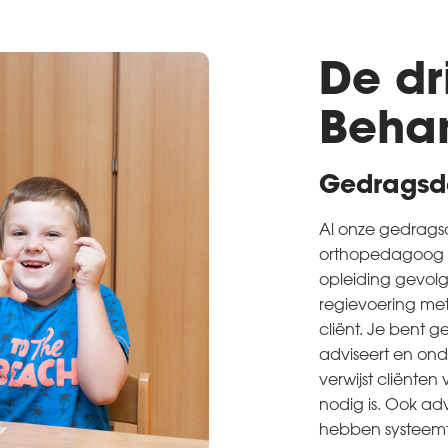
De dr
Beha
Gedragsd
Al onze gedragsd
orthopedagoog 
opleiding gevolgd
regievoering me
cliënt. Je bent 
adviseert en ond
verwijst cliënte
nodig is. Ook ad
hebben systeemt