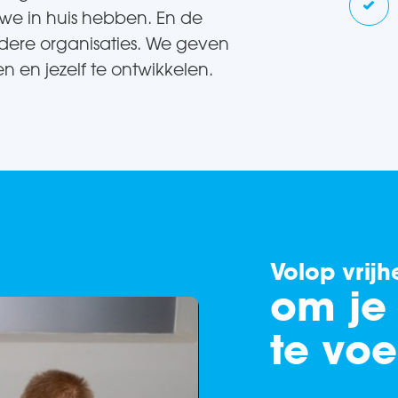
 we in huis hebben. En de
ndere organisaties. We geven
n en jezelf te ontwikkelen.
Volop vrijh
om je
te voe