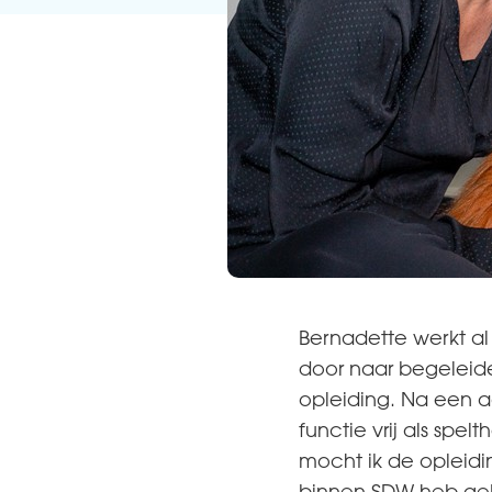
Bernadette werkt al 
door naar begeleider
opleiding. Na een a
functie vrij als spe
mocht ik de opleidin
binnen SDW heb gek