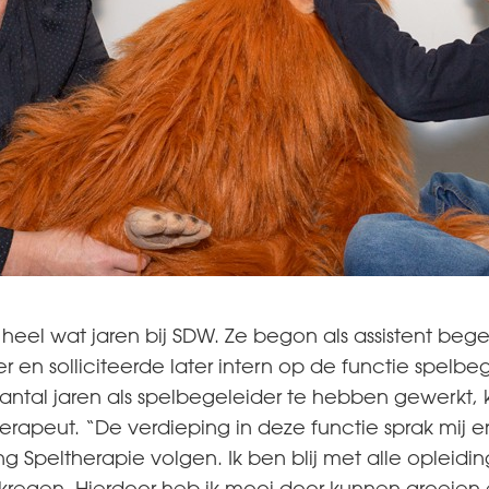
heel wat jaren bij SDW. Ze begon als assistent bege
 en solliciteerde later intern op de functie spelbeg
antal jaren als spelbegeleider te hebben gewerkt,
ltherapeut. “De verdieping in deze functie sprak mij 
g Speltherapie volgen. Ik ben blij met alle opleidin
regen. Hierdoor heb ik mooi door kunnen groeien 