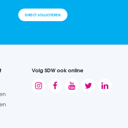
DIRECT SOLLICITEREN
t
Volg SDW ook online





gen
den