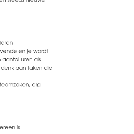
leren
gevende en je wordt
 aantal uren als
f denk aan taken die
 teamzaken, erg
ereen is