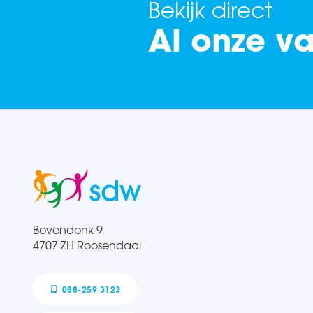
Bekijk direct
Al onze v
Bovendonk 9
4707 ZH Roosendaal
088-259 3123