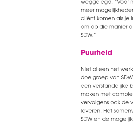
weggelegd. “Voor mi
meer mogelijkheden 
cliënt komen als je 
om op die manier op
SDW.”
Puurheid
Niet alleen het werk
doelgroep van SDW g
een verstandelijke 
maken met complexe
vervolgens ook de v
leveren. Het samenw
SDW en de mogelijkh