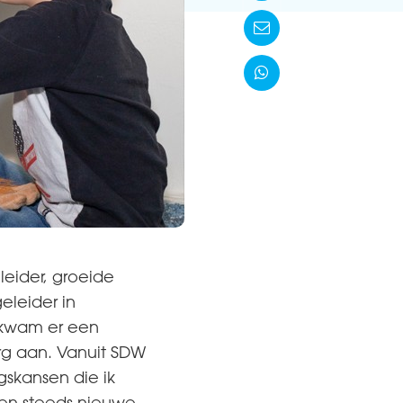


leider, groeide
eleider in
 kwam er een
erg aan. Vanuit SDW
gskansen die ik
en steeds nieuwe