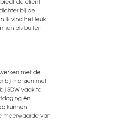
biedt de cliënt
ichter bij de
n ik vind het leuk
nnen als buiten
et werken met de
ar bij mensen met
 bij SDW vaak te
itdaging én
heb kunnen
ote meerwaarde van