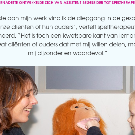
ERNADETTE ONTWIKKELDE ZICH VAN ASSISTENT BEGELEIDER TOT SPELTHERAPE
te aan mijn werk vind ik de diepgang in de ges
nze cliënten of hun ouders”, vertelt speltherape
neerd. “Het is toch een kwetsbare kant van iema
at cliënten of ouders dat met mij willen delen, m
mij bijzonder en waardevol.”