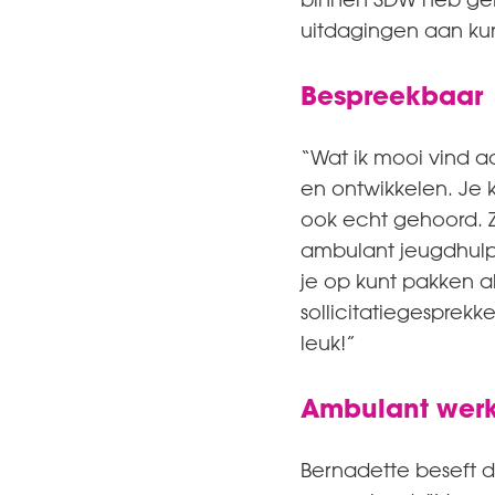
uitdagingen aan k
Bespreekbaar
“Wat ik mooi vind aa
en ontwikkelen. Je 
ook echt gehoord. Z
ambulant jeugdhulpv
je op kunt pakken al
sollicitatiegesprek
leuk!”
Ambulant wer
Bernadette beseft d