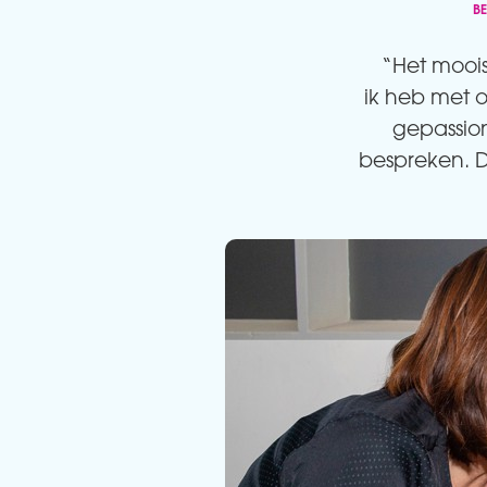
B
“Het moois
ik heb met o
gepassio
bespreken. D