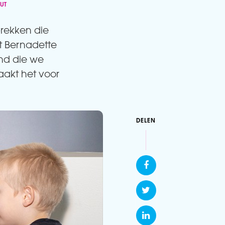
UT
prekken die
ut Bernadette
nd die we
aakt het voor
DELEN


