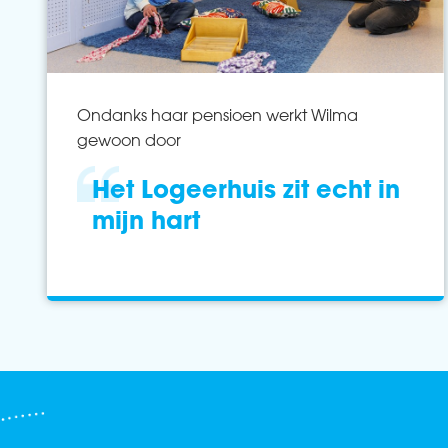
Ondanks haar pensioen werkt Wilma
gewoon door
Het Logeerhuis zit echt in
mijn hart