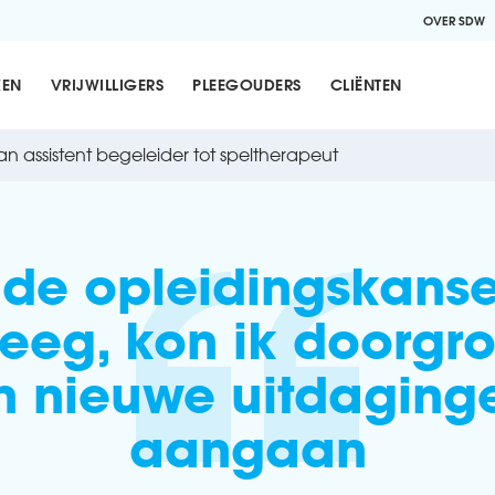
OVER SDW
KEN
VRIJWILLIGERS
PLEEGOUDERS
CLIËNTEN
n assistent begeleider tot speltherapeut
 de opleidingskanse
reeg, kon ik doorgr
n nieuwe uitdaging
aangaan