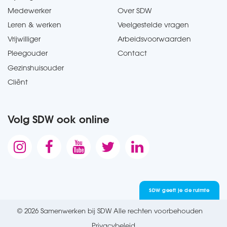
Medewerker
Over SDW
Leren & werken
Veelgestelde vragen
Vrijwilliger
Arbeidsvoorwaarden
Pleegouder
Contact
Gezinshuisouder
Cliënt
Volg SDW ook online





SDW geeft je de ruimte
© 2026 Samenwerken bij SDW Alle rechten voorbehouden
Privacybeleid