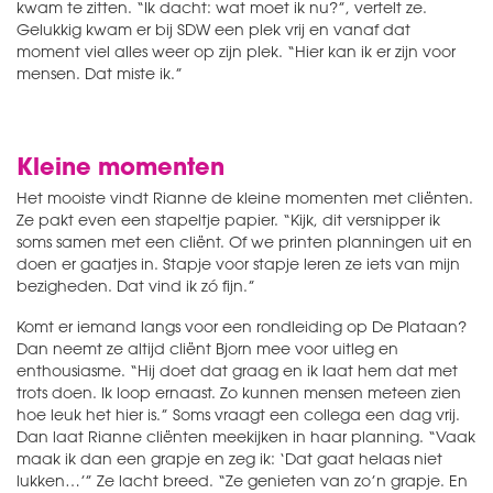
kwam te zitten. “Ik dacht: wat moet ik nu?”, vertelt ze.
Gelukkig kwam er bij SDW een plek vrij en vanaf dat
moment viel alles weer op zijn plek. “Hier kan ik er zijn voor
mensen. Dat miste ik.”
Kleine momenten
Het mooiste vindt Rianne de kleine momenten met cliënten.
Ze pakt even een stapeltje papier. “Kijk, dit versnipper ik
soms samen met een cliënt. Of we printen planningen uit en
doen er gaatjes in. Stapje voor stapje leren ze iets van mijn
bezigheden. Dat vind ik zó fijn.”
Komt er iemand langs voor een rondleiding op De Plataan?
Dan neemt ze altijd cliënt Bjorn mee voor uitleg en
enthousiasme. “Hij doet dat graag en ik laat hem dat met
trots doen. Ik loop ernaast. Zo kunnen mensen meteen zien
hoe leuk het hier is.” Soms vraagt een collega een dag vrij.
Dan laat Rianne cliënten meekijken in haar planning. “Vaak
maak ik dan een grapje en zeg ik: ‘Dat gaat helaas niet
lukken…’” Ze lacht breed. “Ze genieten van zo’n grapje. En