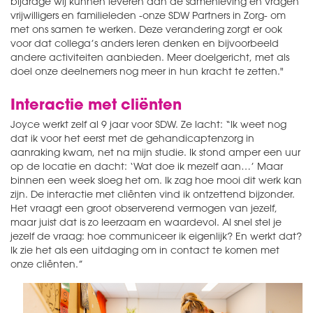
bijdrage wij kunnen leveren aan de samenleving en vragen
vrijwilligers en familieleden -onze SDW Partners in Zorg- om
met ons samen te werken. Deze verandering zorgt er ook
voor dat collega’s anders leren denken en bijvoorbeeld
andere activiteiten aanbieden. Meer doelgericht, met als
doel onze deelnemers nog meer in hun kracht te zetten."
Interactie met cliënten
Joyce werkt zelf al 9 jaar voor SDW. Ze lacht: “Ik weet nog
dat ik voor het eerst met de gehandicaptenzorg in
aanraking kwam, net na mijn studie. Ik stond amper een uur
op de locatie en dacht: ‘Wat doe ik mezelf aan…’ Maar
binnen een week sloeg het om. Ik zag hoe mooi dit werk kan
zijn. De interactie met cliënten vind ik ontzettend bijzonder.
Het vraagt een groot observerend vermogen van jezelf,
maar juist dat is zo leerzaam en waardevol. Al snel stel je
jezelf de vraag: hoe communiceer ik eigenlijk? En werkt dat?
Ik zie het als een uitdaging om in contact te komen met
onze cliënten.”