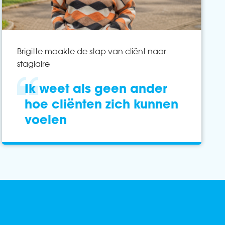
Brigitte maakte de stap van cliënt naar
stagiaire
Ik weet als geen ander
hoe cliënten zich kunnen
voelen