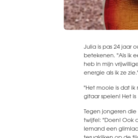
Julia is pas 24 jaar
betekenen. "Als ik e
heb in mijn vrijwill
energie als ik ze zie.
"Het mooie is dat ik
gitaar spelen! Het 
Tegen jongeren die tw
twijfel: "Doen! Ook 
Iemand een glimlach
terugkijken op de tij