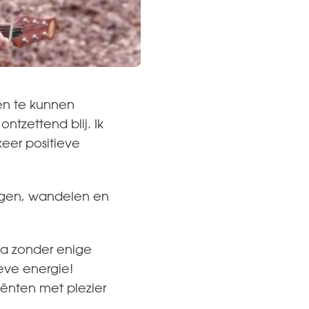
ren te kunnen
ntzettend blij. Ik
keer positieve
zingen, wandelen en
lia zonder enige
ieve energie!
iënten met plezier