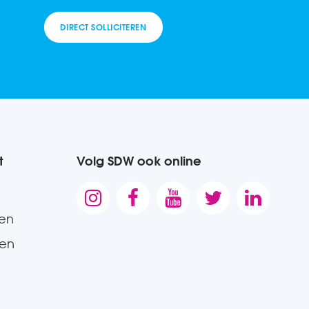
DIRECT SOLLICITEREN
t
Volg SDW ook online





gen
den