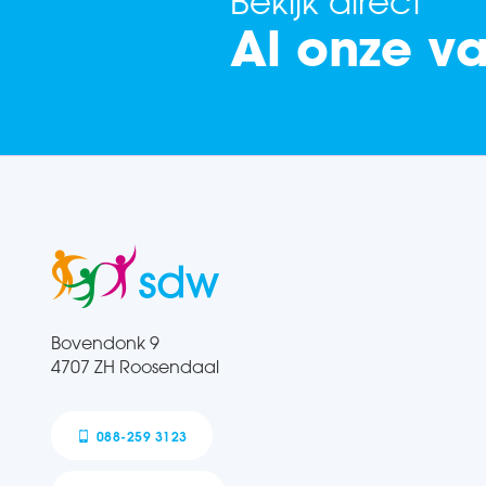
Bekijk direct
Al onze v
Bovendonk 9
4707 ZH Roosendaal
088-259 3123