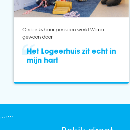
Ondanks haar pensioen werkt Wilma
gewoon door
Het Logeerhuis zit echt in
mijn hart