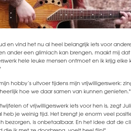
 oud en vind het nu al heel belangrijk iets voor ande
en ander een glimlach kan brengen, maakt mij dat o
igerswerk hele leuke mensen ontmoet en ik krijg elke 
"
 mijn hobby’s uitvoer tijdens mijn vrijwilligerswerk: 
is heerlijk hoe we daar samen van kunnen genieten."
ijfelen of vrijwilligerswerk iets voor hen is, zegt Ju
al heb je weinig tijd. Het brengt je enorm veel posit
 bezorgen, is onbetaalbaar. En het idee dat de cl
d die ik met ze doorbreng, voelt heel fijn!"