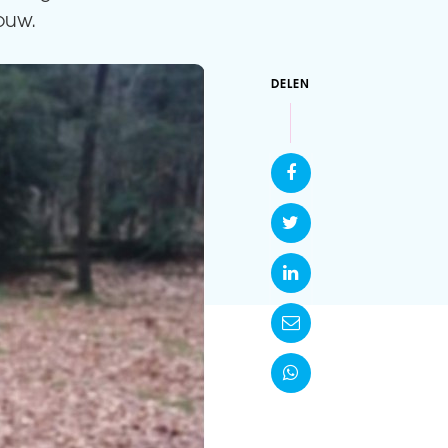
ouw.
DELEN




