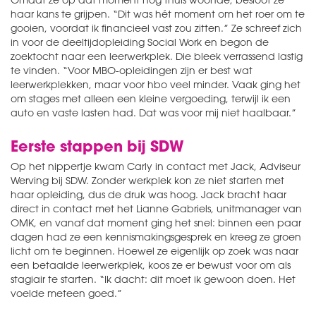
haar kans te grijpen. “Dit was hét moment om het roer om te
gooien, voordat ik financieel vast zou zitten.” Ze schreef zich
in voor de deeltijdopleiding Social Work en begon de
zoektocht naar een leerwerkplek. Die bleek verrassend lastig
te vinden. “Voor MBO-opleidingen zijn er best wat
leerwerkplekken, maar voor hbo veel minder. Vaak ging het
om stages met alleen een kleine vergoeding, terwijl ik een
auto en vaste lasten had. Dat was voor mij niet haalbaar.”
Eerste stappen bij SDW
Op het nippertje kwam Carly in contact met Jack, Adviseur
Werving bij SDW. Zonder werkplek kon ze niet starten met
haar opleiding, dus de druk was hoog. Jack bracht haar
direct in contact met het Lianne Gabriels, unitmanager van
OMK, en vanaf dat moment ging het snel: binnen een paar
dagen had ze een kennismakingsgesprek en kreeg ze groen
licht om te beginnen. Hoewel ze eigenlijk op zoek was naar
een betaalde leerwerkplek, koos ze er bewust voor om als
stagiair te starten. “Ik dacht: dit moet ik gewoon doen. Het
voelde meteen goed.”