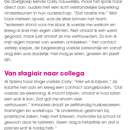
De doelgroep kende Carly nauwelijks, maar het sprak haar
direct aan: ouders met een licht verstandelijke beperking
ondersteunen in hun ouderschap. “Dat raakte me.” Wat
haar meteen opviel, was de sfeer binnen het team.
“Iedereen stond voor me klaar. Ik voelde me welkom en
kreeg al snel mijn eigen cliënten. Niet omdat ik erin werd
gegooid, maar juist omdat ze me vertrouwden. Zo kon ik
mijn eigen manier van werken ontdekken.” Het contact
verliep soepel, de begeleiding voelde persoonlijk en vanaf
dag één was duidelijk: hier mag je leren, groeien én jezelf
zijn.
Van stagiair naar collega
Al tijdens haar stage voelde Carly: “Hier wil ik blijven.” Ze
kaartte het aan en kreeg een contract aangeboden. “Dat
voelde als erkenning. Ik mocht blijven, omdat ik had laten
zien wat ik kon. Dat gaf me enorm veel
vertrouwen.” Inmiddels draait ze zelfstandig huisbezoeken,
trainingen en workshops. “Ik ondersteun gezinnen bij
praktische zaken, help met brieven, motivatie bij school of
gewoon door te luisteren. Geen dag is hetzelfde en dat is
precies wat ik nodig heb.”