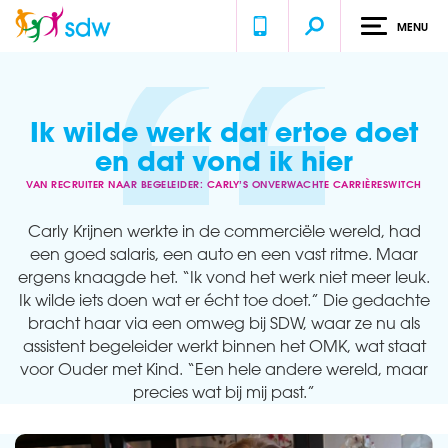
MENU
Home
Ervaringen
Van recruiter naar begeleider: Carly’s onverwachte carrièreswitch
Ik wilde werk dat ertoe doet
en dat vond ik hier
VAN RECRUITER NAAR BEGELEIDER: CARLY’S ONVERWACHTE CARRIÈRESWITCH
Carly Krijnen werkte in de commerciële wereld, had
een goed salaris, een auto en een vast ritme. Maar
ergens knaagde het. “Ik vond het werk niet meer leuk.
Ik wilde iets doen wat er écht toe doet.” Die gedachte
bracht haar via een omweg bij SDW, waar ze nu als
assistent begeleider werkt binnen het OMK, wat staat
voor Ouder met Kind. “Een hele andere wereld, maar
precies wat bij mij past.”