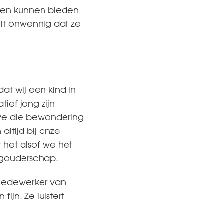
even kunnen bieden
oit onwennig dat ze
t wij een kind in
ief jong zijn
 we die bewondering
altijd bij onze
het alsof we het
eegouderschap.
gmedewerker van
jn. Ze luistert