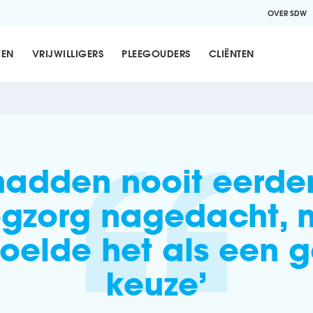
OVER SDW
KEN
VRIJWILLIGERS
PLEEGOUDERS
CLIËNTEN
hadden nooit eerder
egzorg nagedacht, 
voelde het als een 
keuze’