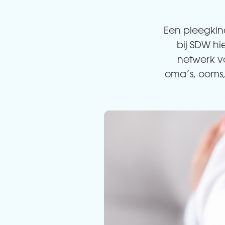
Een pleegkin
bij SDW hi
netwerk va
oma’s, ooms,