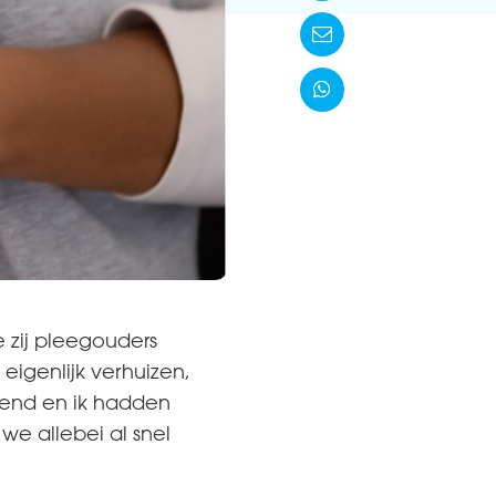


 zij pleegouders
eigenlijk verhuizen,
riend en ik hadden
we allebei al snel