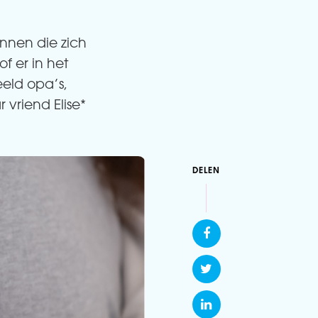
nnen die zich
f er in het
eeld opa’s,
vriend Elise*
DELEN


