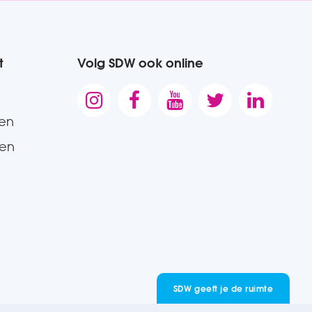
t
Volg SDW ook online





gen
den
SDW geeft je de ruimte