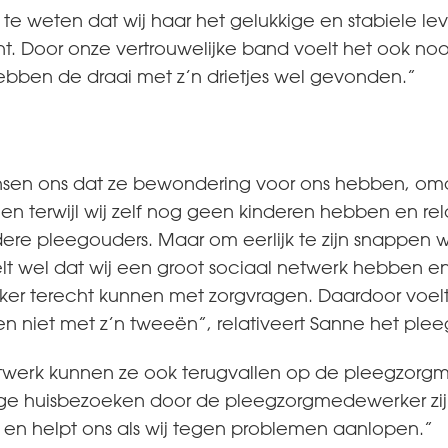
te weten dat wij haar het gelukkige en stabiele l
nt. Door onze vertrouwelijke band voelt het ook no
 hebben de draai met z’n drietjes wel gevonden.”
nsen ons dat ze bewondering voor ons hebben, omda
 terwijl wij zelf nog geen kinderen hebben en relat
ere pleegouders. Maar om eerlijk te zijn snappen
lt wel dat wij een groot sociaal netwerk hebben en 
r terecht kunnen met zorgvragen. Daardoor voelt 
en niet met z’n tweeën”, relativeert Sanne het pl
twerk kunnen ze ook terugvallen op de pleegzor
e huisbezoeken door de pleegzorgmedewerker zijn fi
s en helpt ons als wij tegen problemen aanlopen.”