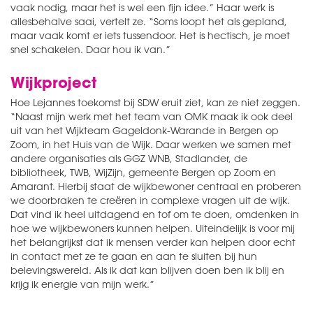
vaak nodig, maar het is wel een fijn idee.” Haar werk is
allesbehalve saai, vertelt ze. “Soms loopt het als gepland,
maar vaak komt er iets tussendoor. Het is hectisch, je moet
snel schakelen. Daar hou ik van.”
Wijkproject
Hoe Lejannes toekomst bij SDW eruit ziet, kan ze niet zeggen.
“Naast mijn werk met het team van OMK maak ik ook deel
uit van het Wijkteam Gageldonk-Warande in Bergen op
Zoom, in het Huis van de Wijk. Daar werken we samen met
andere organisaties als GGZ WNB, Stadlander, de
bibliotheek, TWB, WijZijn, gemeente Bergen op Zoom en
Amarant. Hierbij staat de wijkbewoner centraal en proberen
we doorbraken te creëren in complexe vragen uit de wijk.
Dat vind ik heel uitdagend en tof om te doen, omdenken in
hoe we wijkbewoners kunnen helpen. Uiteindelijk is voor mij
het belangrijkst dat ik mensen verder kan helpen door echt
in contact met ze te gaan en aan te sluiten bij hun
belevingswereld. Als ik dat kan blijven doen ben ik blij en
krijg ik energie van mijn werk.”