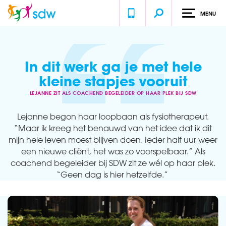
MENU
Home
Ervaringen
Lejanne zit als coachend begeleider op haar plek bij SDW
In dit werk ga je met hele
kleine stapjes vooruit
LEJANNE ZIT ALS COACHEND BEGELEIDER OP HAAR PLEK BIJ SDW
Lejanne begon haar loopbaan als fysiotherapeut.
“Maar ik kreeg het benauwd van het idee dat ik dit
mijn hele leven moest blijven doen. Ieder half uur weer
een nieuwe cliënt, het was zo voorspelbaar.” Als
coachend begeleider bij SDW zit ze wél op haar plek.
“Geen dag is hier hetzelfde.”