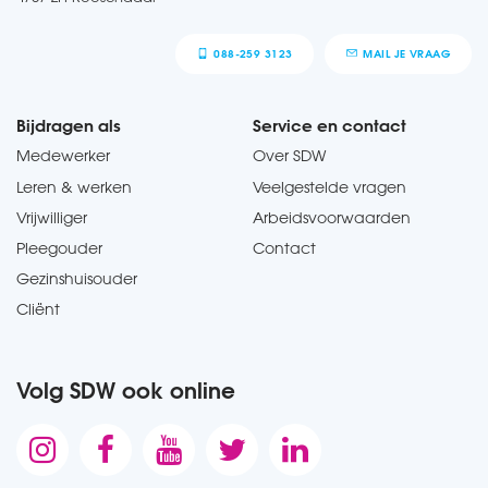
088-259 3123
MAIL JE VRAAG
Bijdragen als
Service en contact
Medewerker
Over SDW
Leren & werken
Veelgestelde vragen
Vrijwilliger
Arbeidsvoorwaarden
Pleegouder
Contact
Gezinshuisouder
Cliënt
Volg SDW ook online




