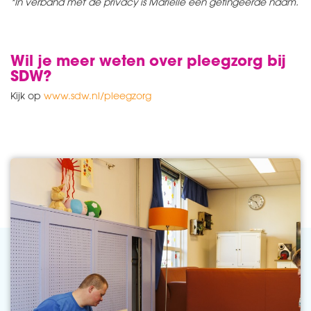
*In verband met de privacy is Mariëlle een gefingeerde naam.
Wil je meer weten over pleegzorg bij
SDW?
Kijk op
www.sdw.nl/pleegzorg