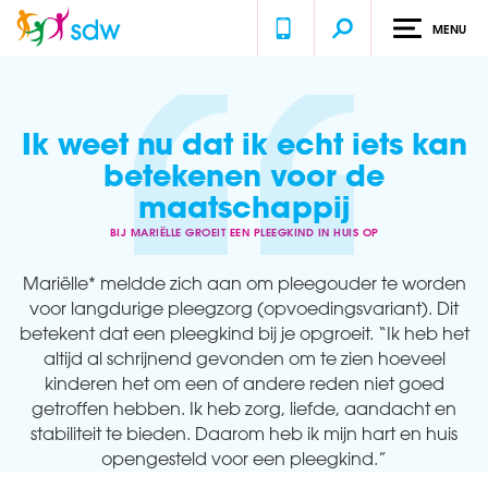
MENU
Home
Ervaringen
Bij Mariëlle groeit een pleegkind in huis op
Ik weet nu dat ik echt iets kan
betekenen voor de
maatschappij
BIJ MARIËLLE GROEIT EEN PLEEGKIND IN HUIS OP
Mariëlle* meldde zich aan om pleegouder te worden
voor langdurige pleegzorg (opvoedingsvariant). Dit
betekent dat een pleegkind bij je opgroeit. “Ik heb het
altijd al schrijnend gevonden om te zien hoeveel
kinderen het om een of andere reden niet goed
getroffen hebben. Ik heb zorg, liefde, aandacht en
stabiliteit te bieden. Daarom heb ik mijn hart en huis
opengesteld voor een pleegkind.”