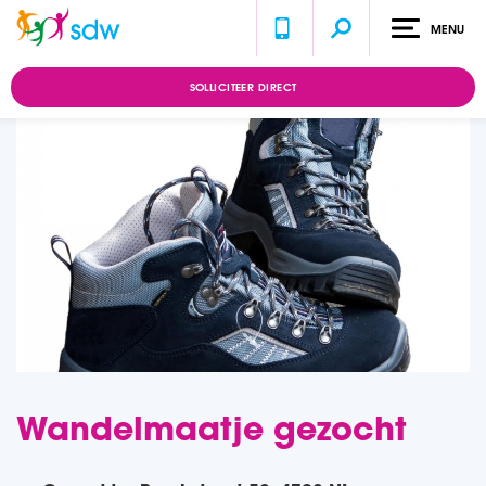
MENU
Home
Vacatures
Wandelmaatje gezocht
SOLLICITEER DIRECT
Wandelmaatje gezocht