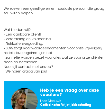
We zoeken een gezellige en enthousiaste persoon die graag
zou willen helpen.
Wat bieden wij?
- Een dankbare cliënt!
- Waardering en voldoening.
- Reiskostenvergoeding.
- SDW zorgt voor waardeermomenten voor onze vrijwilligers,
zodat deze regelmatig in het
zonnetje worden gezet voor alles wat ze voor onze cliënten
doen en betekenen.
Neem jij contact met ons op?
We horen graag van jou!
Ben je nieuw bij SDW of
Heb je een vraag over deze
werk je al voor SDW
vacature?
Loes Meeuwis
Coördinator Vrijetijdsbesteding
IK BEN NIEUW BIJ SDW