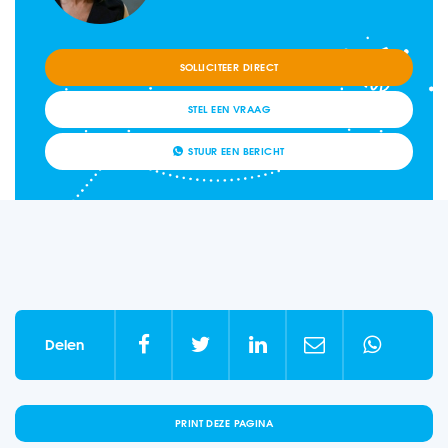
IK WERK AL BIJ SDW
SOLLICITEER DIRECT
STEL EEN VRAAG
STUUR EEN BERICHT





Delen
PRINT DEZE PAGINA