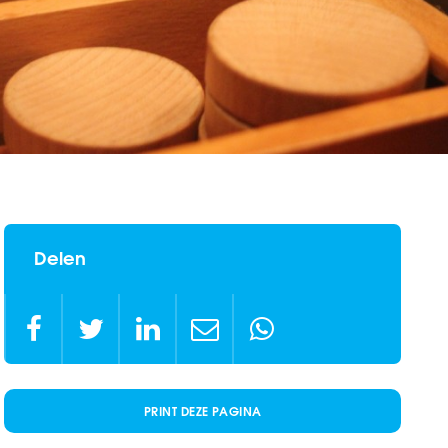
Delen





PRINT DEZE PAGINA