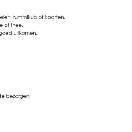
joelen, rummikub of kaarten.
e of thee.
 goed uitkomen.
Ben je nieuw bij SDW of
werk je al voor SDW
IK BEN NIEUW BIJ SDW
IK WERK AL BIJ SDW
 te bezorgen.