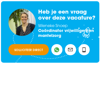
Heb je een vraag
over deze vacature?
Wieneke Snoep
Coördinator vrijwilligers en
mantelzorg
SOLLICITEER DIRECT