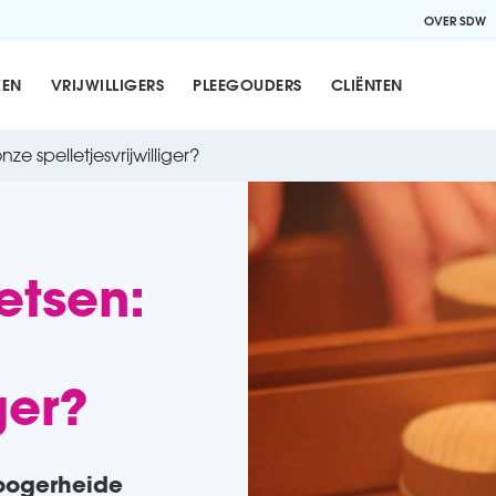
OVER SDW
KEN
VRIJWILLIGERS
PLEEGOUDERS
CLIËNTEN
nze spelletjesvrijwilliger?
etsen:
ger?
oogerheide