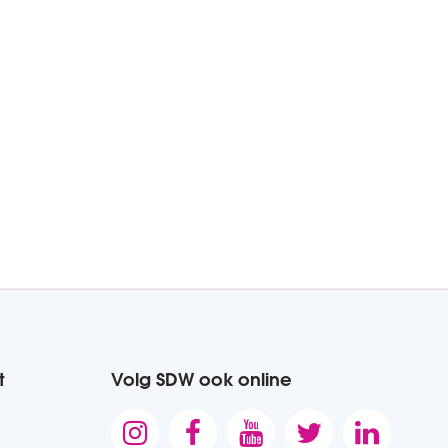
t
Volg SDW ook online




