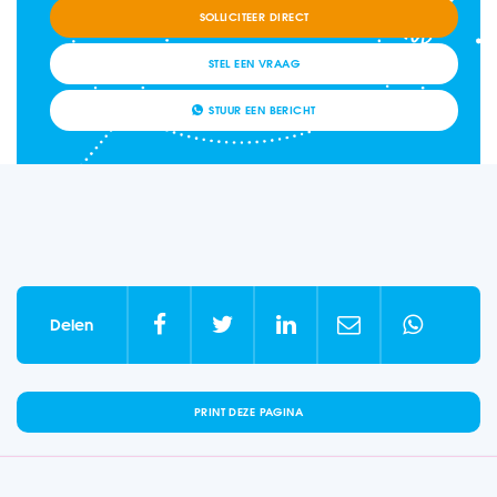
SOLLICITEER DIRECT
STEL EEN VRAAG
STUUR EEN BERICHT





Delen
PRINT DEZE PAGINA