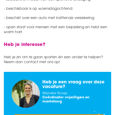
- beschikbaar is op woensdagochtend.
- beschikt over een auto met inzittende verzekering
Ben je nieuw bij SDW of
- open staat voor mensen met een beperking en hebt een
werk je al voor SDW
warm hart.
Heb je interesse?
IK BEN NIEUW BIJ SDW
Heb je zin om te gaan sporten én een ander te helpen?
IK WERK AL BIJ SDW
Neem dan contact met ons op!
Heb je een vraag over deze
vacature?
Wieneke Snoep
Coördinator vrijwilligers en
mantelzorg