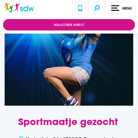
MENU
Home
Vacatures
Sportmaatje gezocht
SOLLICITEER DIRECT
Sportmaatje gezocht