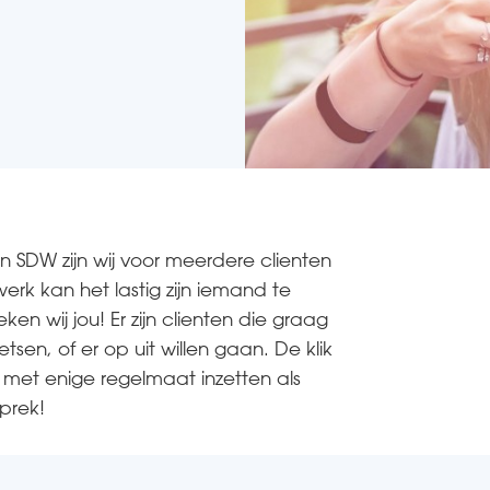
nen SDW zijn wij voor meerdere clienten
rk kan het lastig zijn iemand te
 wij jou! Er zijn clienten die graag
en, of er op uit willen gaan. De klik
j je met enige regelmaat inzetten als
prek!
Ben je nieuw bij SDW of
werk je al voor SDW