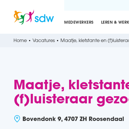
MEDEWERKERS
LEREN & WER
Home
Vacatures
Maatje, kletstante en (f)luister
Maatje, kletstant
(f)luisteraar gez
Bovendonk 9, 4707 ZH Roosendaal