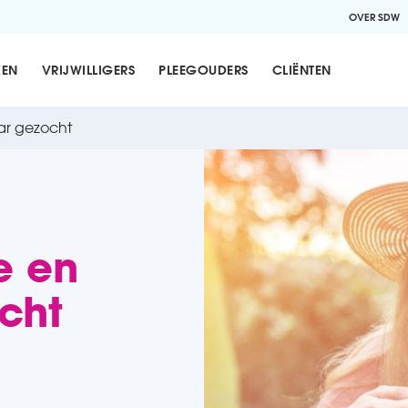
OVER SDW
KEN
VRIJWILLIGERS
PLEEGOUDERS
CLIËNTEN
aar gezocht
e en
ocht