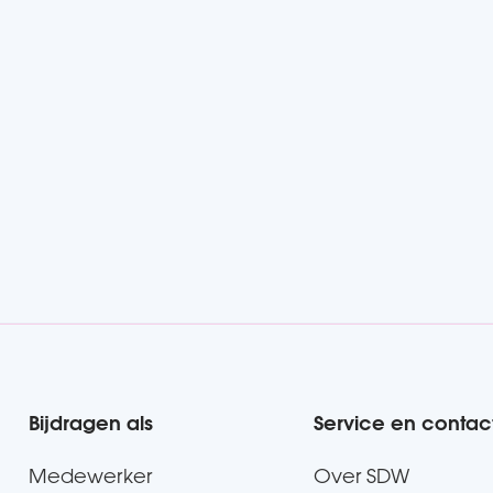
IK BEN NIEUW BIJ SDW
IK WERK AL BIJ SDW
Bijdragen als
Service en contac
Medewerker
Over SDW