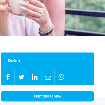
Delen





PRINT DEZE PAGINA