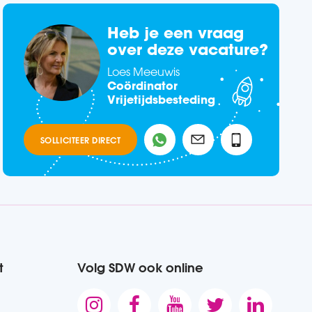
Heb je een vraag
over deze vacature?
Loes Meeuwis
Coördinator
Vrijetijdsbesteding
SOLLICITEER DIRECT
t
Volg SDW ook online




