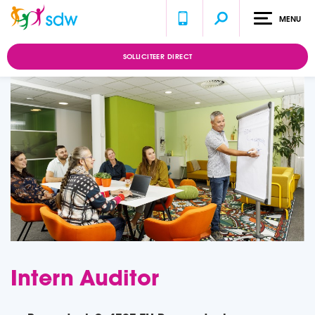
MENU
Home
Vacatures
Intern Auditor
SOLLICITEER DIRECT
Intern Auditor