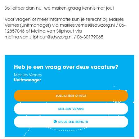
Solliciteer dan nu, we maken graag kennis met jou!
Voor vragen of meer informatie kun je terecht bij Marlies
Vernes (Unitmanager) via marlies.vernes@sdwzorg.nl / 06-
12857046 of Melina van Stiphout via
melina.van.stiphout@sdwzorg.nl / 06-30179065.
Heb je een vraag over deze vacature?
Marlies Vernes
Unitmanager
SOLLICITEER DIRECT
STEL EEN VRAAG
STUUR EEN BERICHT