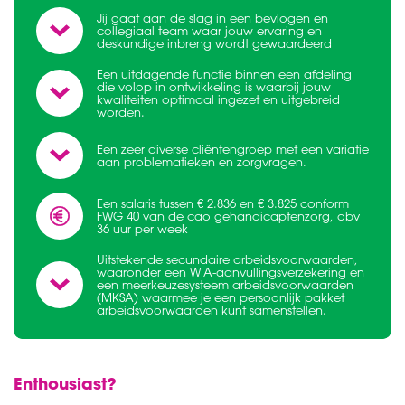
Jij gaat aan de slag in een bevlogen en
collegiaal team waar jouw ervaring en
deskundige inbreng wordt gewaardeerd
Een uitdagende functie binnen een afdeling
die volop in ontwikkeling is waarbij jouw
kwaliteiten optimaal ingezet en uitgebreid
worden.
Een zeer diverse cliëntengroep met een variatie
aan problematieken en zorgvragen.
Een salaris tussen € 2.836 en € 3.825 conform
FWG 40 van de cao gehandicaptenzorg, obv
36 uur per week
Ben je nieuw bij SDW of
Uitstekende secundaire arbeidsvoorwaarden,
werk je al voor SDW
waaronder een WIA-aanvullingsverzekering en
een meerkeuzesysteem arbeidsvoorwaarden
(MKSA) waarmee je een persoonlijk pakket
arbeidsvoorwaarden kunt samenstellen.
IK BEN NIEUW BIJ SDW
IK WERK AL BIJ SDW
Enthousiast?