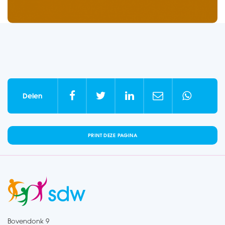





Delen
PRINT DEZE PAGINA
Bovendonk 9